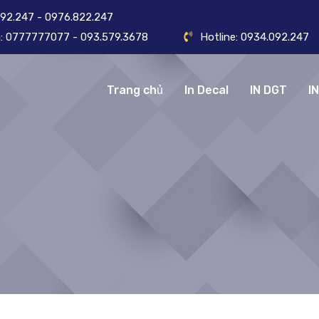
092.247 - 0976.822.247
ôn: 0777777077 - 093.579.3678
Hotline: 0934.092.247
Trang chủ
In Decal
IN DGT
I