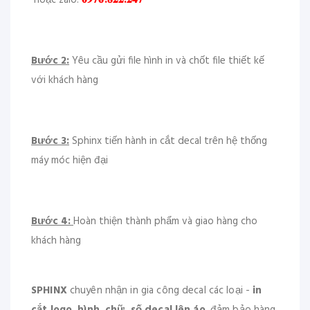
hoặc zalo:
𝟎𝟗𝟕𝟔.𝟖𝟐𝟐.𝟐𝟒𝟕
Bước 2:
Yêu cầu gửi file hình in và chốt file thiết kế
với khách hàng
Bước 3:
Sphinx tiến hành in cắt decal trên hệ thống
máy móc hiện đại
Bước 4:
Hoàn thiện thành phẩm và giao hàng cho
khách hàng
SPHINX
chuyên nhận in gia công decal các loại -
in