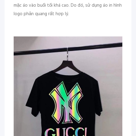
mặc áo vào buổi tối khá cao. Do đó, sử dụng áo in hình
logo phản quang rất hợp lý.