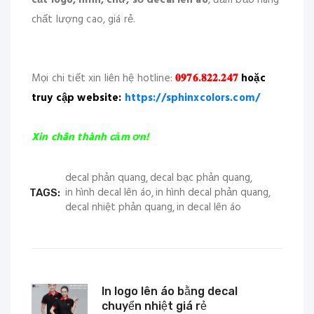
cắt logo, hình, chữ, số decal lên áo
, đảm bảo hàng
chất lượng cao, giá rẻ.
Mọi chi tiết xin liên hệ hotline:
𝟎𝟗𝟕𝟔.𝟖𝟐𝟐.𝟐𝟒𝟕
hoặc
truy cập website:
https://sphinxcolors.com/
Xin chân thành cảm ơn!
decal phản quang
decal bạc phản quang
in hình decal lên áo
in hình decal phản quang
TAGS:
decal nhiệt phản quang
in decal lên áo
In logo lên áo bằng decal
chuyển nhiệt giá rẻ