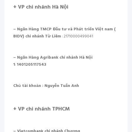
+ VP chi nhánh Hà Nội
– Ngân Hàng TMCP Đầu tư và Phát triển Việt nam (
BIDV) chi nhánh Từ Liêm
: 21710000499041
– Ngân Hàng Agribank chi nhánh Hà Nội
1
:
1401205117543
Chủ tài khoản :
Nguyễn Tuấn Anh
+ VP chi nhánh TPHCM
– Vietcombank chi nhánh Chương