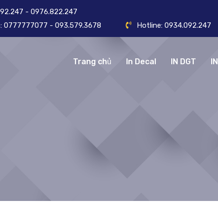
092.247 - 0976.822.247
ôn: 0777777077 - 093.579.3678
Hotline: 0934.092.247
Trang chủ
In Decal
IN DGT
I