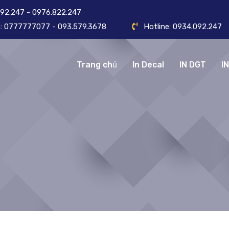
092.247 - 0976.822.247
ôn: 0777777077 - 093.579.3678
Hotline: 0934.092.247
Trang chủ
In Decal
IN DGT
I