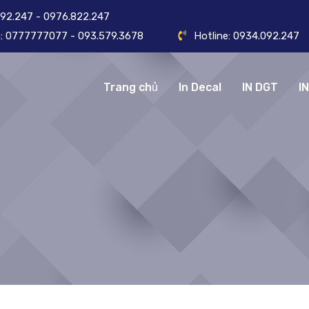
092.247 - 0976.822.247
ôn: 0777777077 - 093.579.3678
Hotline: 0934.092.247
Trang chủ
In Decal
IN DGT
I