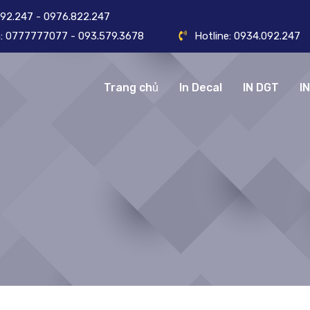
092.247 - 0976.822.247
ôn: 0777777077 - 093.579.3678
Hotline: 0934.092.247
Trang chủ
In Decal
IN DGT
I